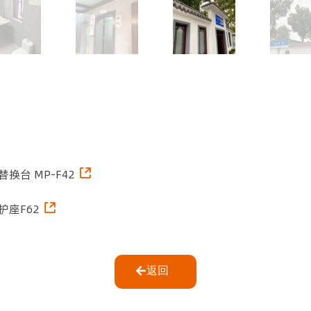
替换台 MP-F42
护座F62
返回