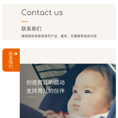
联
系
我
们