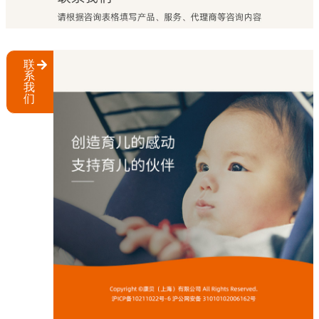
联
系
我
们