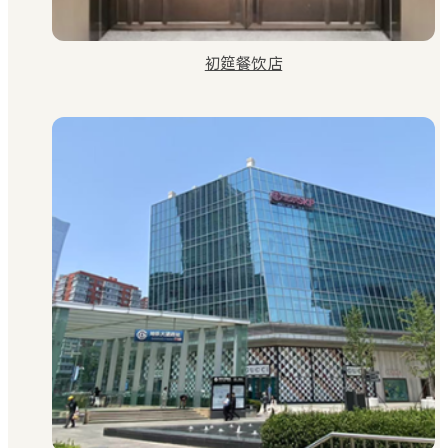
初筵餐饮店