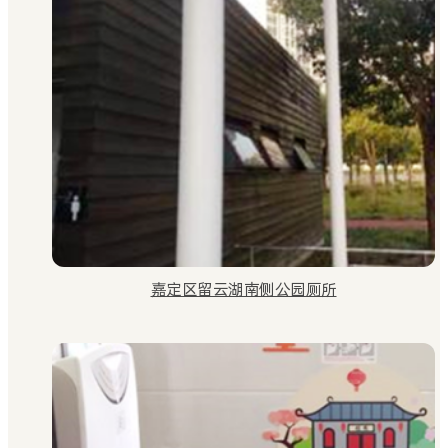
嘉定区留云湖南侧公园厕所