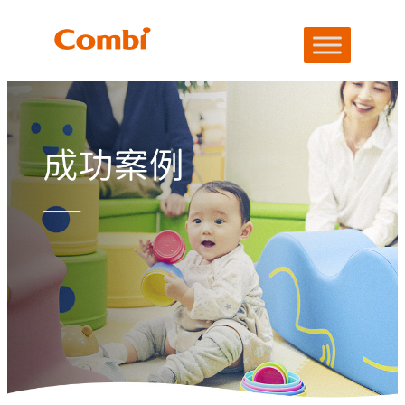
跳
至
内
容